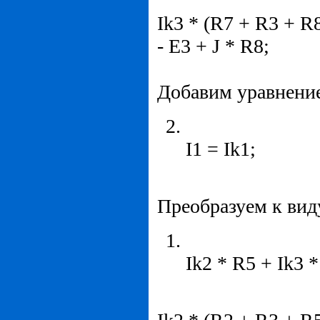
Ik3 * (R7 + R3 + R8
- E3 + J * R8;
Добавим уравнение
I1 = Ik1;
Преобразуем к вид
Ik2 * R5 + Ik3 *