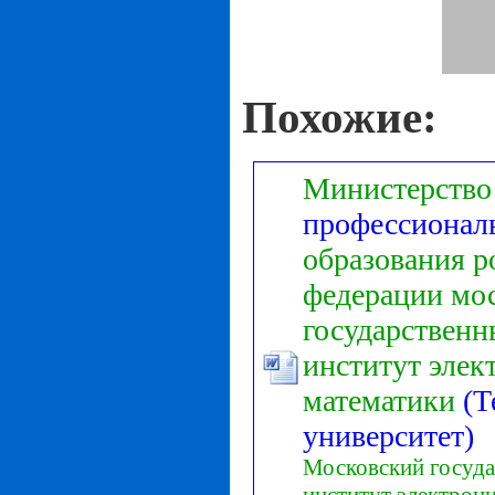
Похожие:
Министерство
профессионал
образования
р
федерации
мо
государствен
институт
элек
математики
(Т
университет)
Московский
госуд
институт
электрон