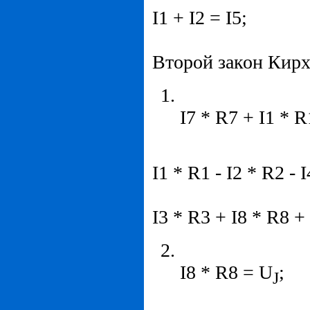
I1 + I2 = I5;
Второй закон Кирх
I7 * R7 + I1 * R
I1 * R1 - I2 * R2 - 
I3 * R3 + I8 * R8 +
I8 * R8 = U
;
J