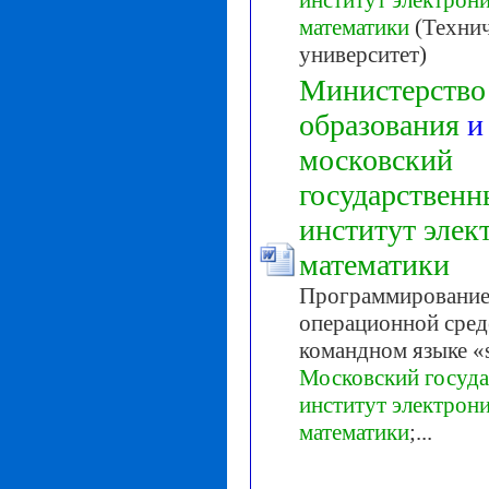
математики
(Техни
университет)
Министерство
образования
и
московский
государствен
институт
элек
математики
Программирование
операционной среде
командном языке «s
Московский
госуд
институт
электрон
математики
;...