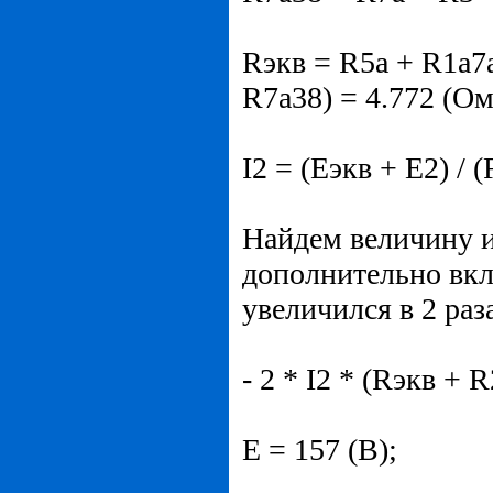
Rэкв = R5a + R1a7a
R7a38) = 4.772 (Ом
I2 = (Eэкв + E2) / 
Найдем величину и 
дополнительно вкл
увеличился в 2 раз
- 2 * I2 * (Rэкв + R
E = 157 (В);