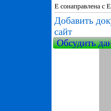
E сонаправлена с E
Добавить док
сайт
Обсудить да