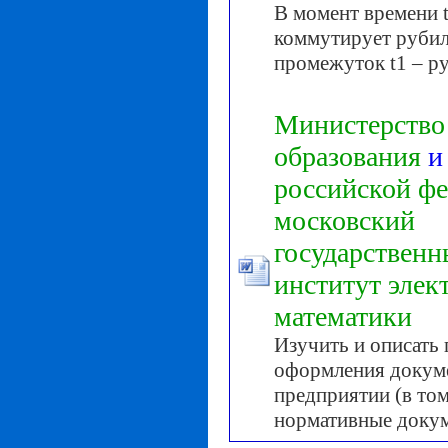
В момент времени t
коммутирует рубиль
промежуток t1 – р
Министерство
образования
и
российской
фе
московский
государствен
институт
элек
математики
Изучить и описать 
оформления докум
предприятии (в том
нормативные доку