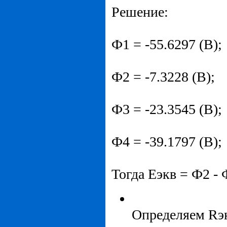
Решение:
Ф1 = -55.6297 (В);
Ф2 = -7.3228 (В);
Ф3 = -23.3545 (В);
Ф4 = -39.1797 (В);
Тогда Eэкв = Ф2 - 
Определяем Rэк