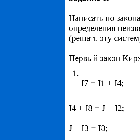
Написать по закон
определения неизве
(решать эту систем
Первый закон Кир
I7 = I1 + I4;
I4 + I8 = J + I2;
J + I3 = I8;