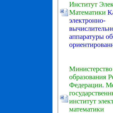
Институт
Эле
Математики
К
электронно-
вычислительн
аппаратуры об
ориентирован
Министерство
образования
Р
Федерации
.
М
государствен
институт
элек
математики