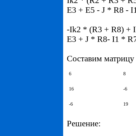
Ik2 * (R2 + R3 + R5
E3 + E5 - J * R8 - I
-Ik2 * (R3 + R8) + 
E3 + J * R8- I1 * R
Составим матрицу
6
8
16
-6
-6
19
Решение: