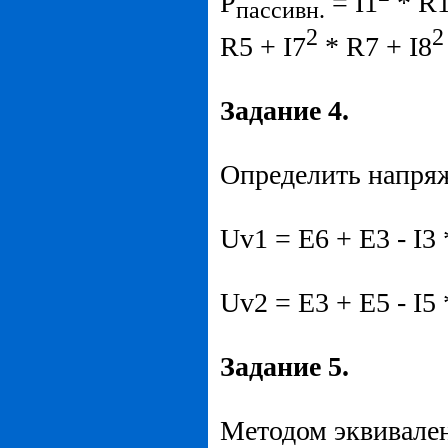
P
= I1
* R1
пассивн.
2
2
R5 + I7
* R7 + I8
Задание 4.
Определить напряж
Uv1 = E6 + E3 - I3 
Uv2 = E3 + E5 - I5 
Задание 5.
Методом эквивале