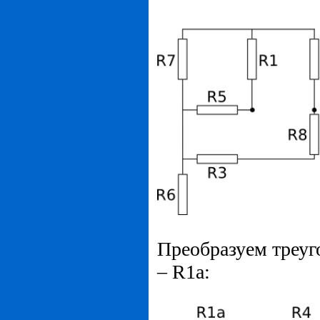
Преобразуем треуго
– R1a: