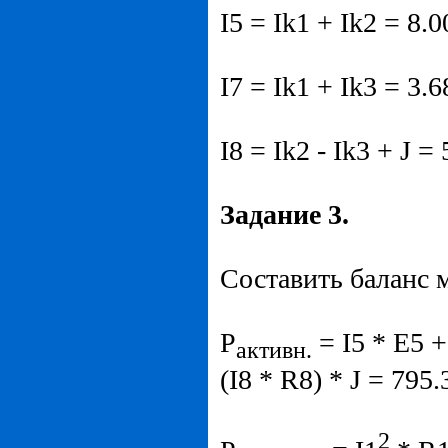
I5 = Ik1 + Ik2 = 8.0
I7 = Ik1 + Ik3 = 3.6
I8 = Ik2 - Ik3 + J =
Задание 3.
Составить баланс 
P
= I5 * E5 +
активн.
(I8 * R8) * J = 795.
2