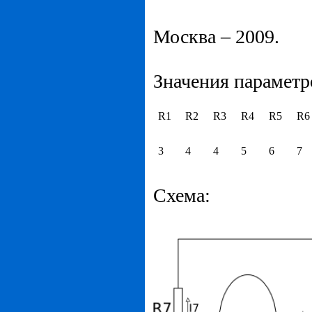
Москва – 2009.
Значения параметр
R1
R2
R3
R4
R5
R6
3
4
4
5
6
7
Схема: