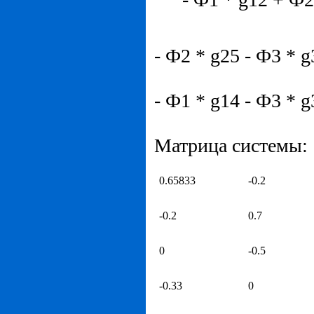
- Ф2 * g25 - Ф3 * g
- Ф1 * g14 - Ф3 * g
Матрица системы:
0.65833
-0.2
-0.2
0.7
0
-0.5
-0.33
0