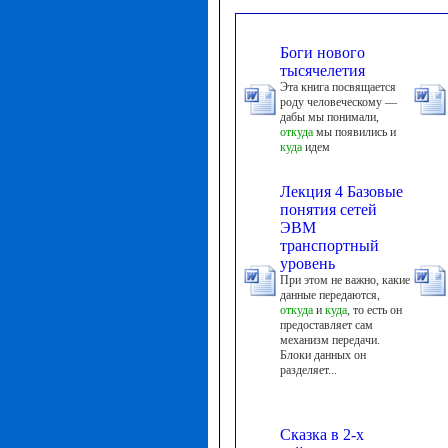
Боги нового
тысячелетия
Эта книга посвящается
роду человеческому —
дабы мы понимали,
откуда
мы появились и
куда
идем
Лекция 4 Базовые
понятия сетей
ЭВМ
транспортный
уровень
При этом не важно, какие
данные передаются,
откуда
и
куда
, то есть он
предоставляет сам
механизм передачи.
Блоки данных он
разделяет...
Сказка в 2-х