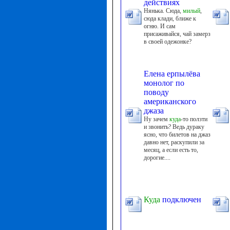
действиях
Нянька. Сюда,
милый
,
сюда клади, ближе к
огню. И сам
присаживайся, чай замерз
в своей одежонке?
Елена ерпылёва
монолог по
поводу
американского
джаза
Ну зачем
куда
-то ползти
и звонить? Ведь дураку
ясно, что билетов на джаз
давно нет, раскупили за
месяц, а если есть то,
дорогие....
Куда
подключен