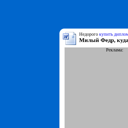
Недорого
купить диплом
Милый Федр, куда
Реклама: