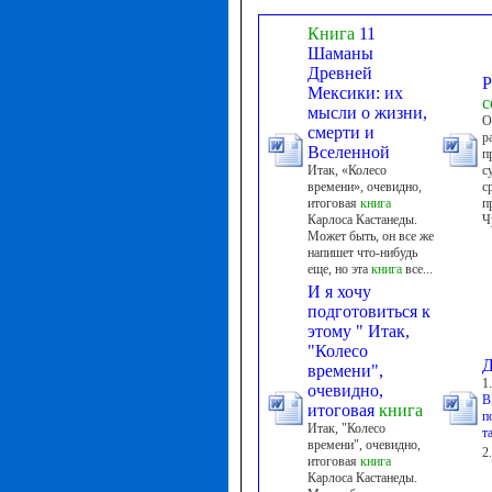
Книга
11
Шаманы
Древней
Р
Мексики: их
с
мысли о жизни,
О
смерти и
р
Вселенной
п
Итак, «Колесо
с
времени», очевидно,
с
итоговая
книга
п
Карлоса Кастанеды.
Ч
Может быть, он все же
напишет что-нибудь
еще, но эта
книга
все...
И я хочу
подготовиться к
этому " Итак,
"Колесо
Д
времени",
1
очевидно,
В
итоговая
книга
п
Итак, "Колесо
т
времени", очевидно,
2
итоговая
книга
Карлоса Кастанеды.