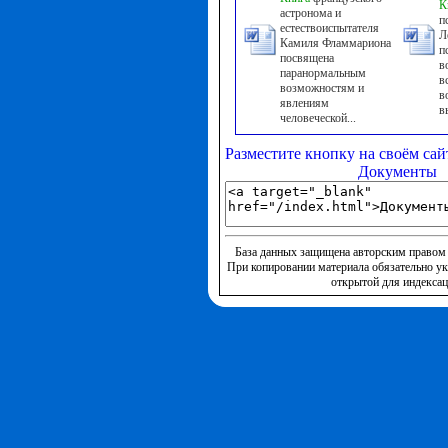
К
астронома и
п
естествоиспытателя
Л
Камиля Фламмариона
п
посвящена
в
паранормальным
в
возможностям и
в
явлениям
в
человеческой...
Разместите кнопку на своём сай
Документы
База данных защищена авторским правом 
При копировании материала обязательно ук
открытой для индексац