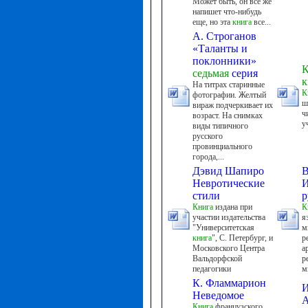
Может быть, он все же
напишет что-нибудь
еще, но эта
книга
все...
А. Строганов
«Таланты и
поклонники»
К
седьмая
серия
к
На титрах старинные
К
фотографии. Желтый
ш
вираж подчеркивает их
ч
возраст. На снимках
у
виды типичного
русского
провинциального
города,...
Дэвид Шапиро
В
Невротические
И
стили
р
Книга
издана при
К
участии издательства
я
"Университетская
м
книга
", С. Петербург, и
р
Московского Центра
а
Вальдорфской
р
педагогики
м
К. Фламмарион
И
Неведомое
Книга
французского