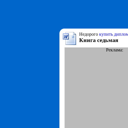
Недорого
купить диплом
Книга седьмая
Реклама: