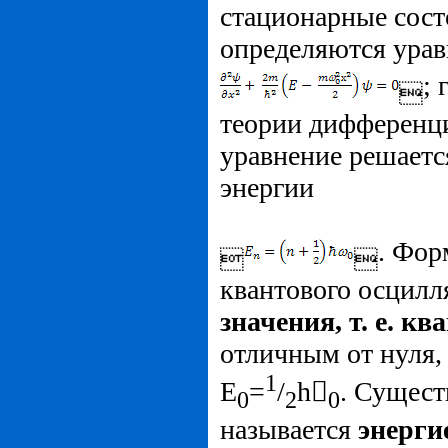
стационарные сост
определяются ура
; 

теории дифференци
уравнение ре­шает
энергии
. Фор


квантового осцил
значения, т. е. ква
отличным от нуля,
1
E
=
/
h
. Сущест
0
2
0
называется
энерги