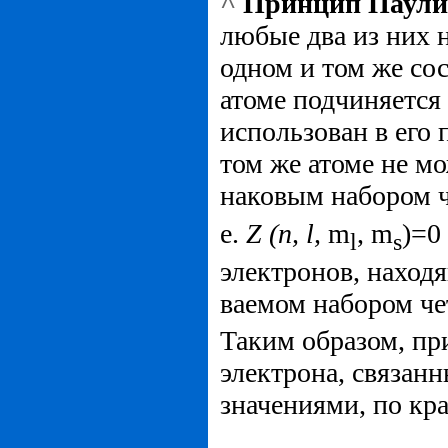
^
Принцип Паули
любые два из них н
одном и том же со
атоме подчиняется
использован в его
том же атоме не мо
наковым набором ч
е.
Z (n, l,
m
, m
)=0
l
s
электронов, на­ход
ваемом набором че
Таким образом, при
электрона, связан­
значениями, по кра