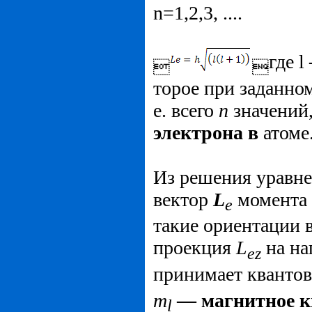
n=1,2,3, ....
где l


торое при заданно
е. всего
n
значений,
электрона в
атоме
Из решения уравне
вектор
L
момента 
e
такие ориентации в
проекция
L
на на
ez
принимает квантов
m
— магнитное к
l