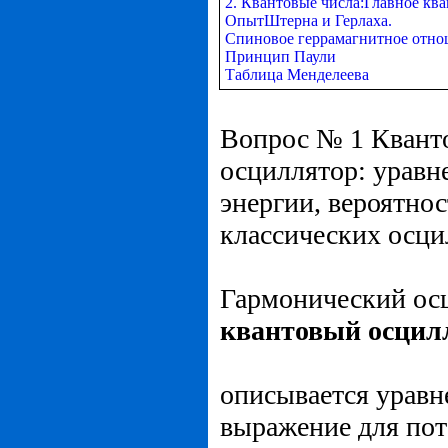
2. Квантовые числа:Главное ква
ОпытШтерна и Герлаха.
Спиновое геррамагнитное отн
Принцип Паули
Таблица Менделеева
Вопрос № 1 Квант
осциллятор: уравн
энергии, вероятно
классических осци
Гармонический осц
квантовый осцил
описывается урав
выражение для по