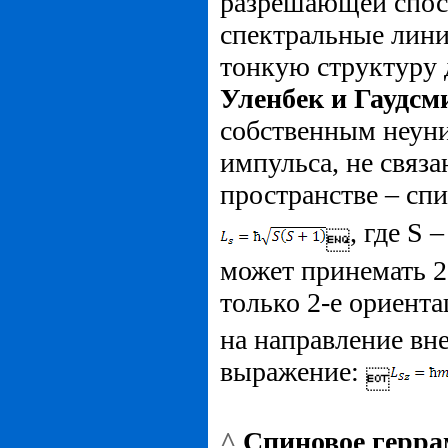
разрешающей спос
спектральные лини
тонкую структуру 
Уленбек и Гаудсм
собственным неун
импульса, не связ
пространстве – сп
, где S 

может принемать 2
только 2-е ориента
на направление вн
выражение:

^
Спиновое герра