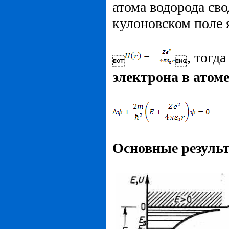
атома водорода сво
кулоновском поле 
, тогд


электрона в атом
Основные резуль