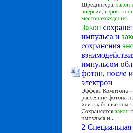
Шредингера,
закон
энергии
,
вероятност
местонахождения
....
Закон
сохране
импульса и
зак
сохранения
эн
взаимодействи
импульсом обл
фотон, после и
электрон
Эффект Комптона – 
рассеяние фотона н
или слабо связном э
Сохраняется
закон
с
импульса и...
2 Специальная