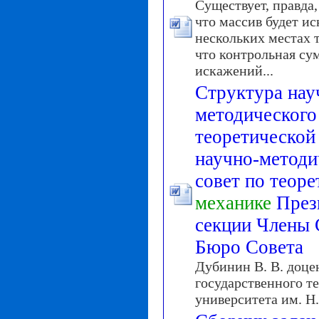
Существует, правда
что массив будет ис
нескольких местах 
что контроль­ная су
искажений...
Структура нау
методического
теоретическо
научно-методи
совет по теор
механике
През
секции Члены 
Бюро Совета
Дубинин В. В. доце
государственного т
университета им. Н.