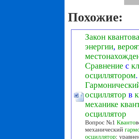
Похожие:
Закон
квантов
энергии
,
вероя
местонахожде
Сравнение
с
к
осциллятором
.
Гармонически
осциллятор
в
к
механике
кван
осциллятор
Вопрос №1
Кванто
в
механический
гарм
осциллятор
: уравне