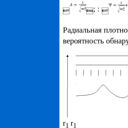
; :



Радиальная плотно
вероятность обнару
r
r
1
1