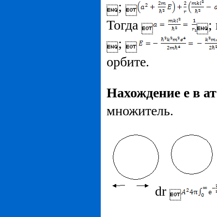
;


Тогда
;


;


орбите.
Нахождение е в а
множитель.
dr
