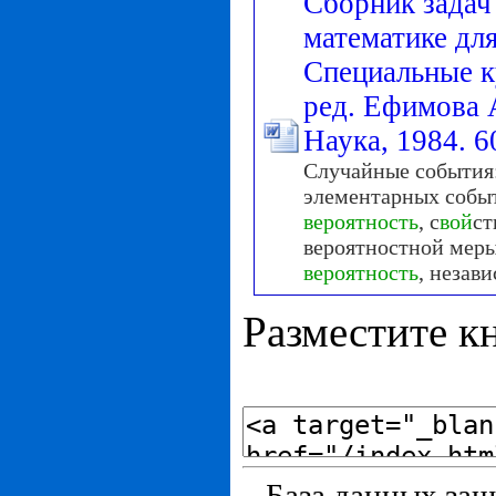
Сборник задач
математике для
Специальные к
ред. Ефимова А
Наука, 1984. 6
Случайные события:
элементарных собы
вероятность
, с
вой
ст
вероятностной меры
вероятность
, незави
Разместите кн
База данных защ