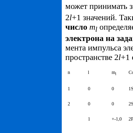
может принимать з
2
l
+1 значений. Та
число
m
определя
l
электрона на зад
мента импульса эл
пространстве 2
l
+1 
n
l
m
С
l
1
0
0
1
2
0
0
2
1
+-1,0
2