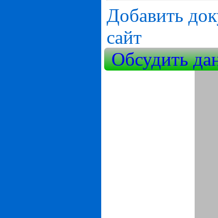
Добавить док
сайт
Обсудить да